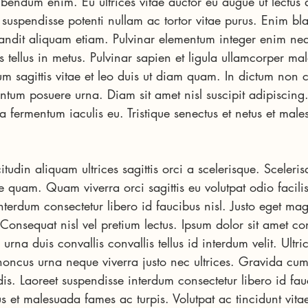
ibendum enim. Eu ultrices vitae auctor eu augue ut lectus
 suspendisse potenti nullam ac tortor vitae purus. Enim bla
andit aliquam etiam. Pulvinar elementum integer enim neq
is tellus in metus. Pulvinar sapien et ligula ullamcorper m
m sagittis vitae et leo duis ut diam quam. In dictum non c
entum posuere urna. Diam sit amet nisl suscipit adipiscing
a fermentum iaculis eu. Tristique senectus et netus et mal
citudin aliquam ultrices sagittis orci a scelerisque. Sceler
e quam. Quam viverra orci sagittis eu volutpat odio facilisi
nterdum consectetur libero id faucibus nisl. Justo eget m
Consequat nisl vel pretium lectus. Ipsum dolor sit amet con
 urna duis convallis convallis tellus id interdum velit. Ultri
honcus urna neque viverra justo nec ultrices. Gravida cum
is. Laoreet suspendisse interdum consectetur libero id fauc
tus et malesuada fames ac turpis. Volutpat ac tincidunt vita