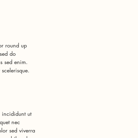
or round up 
 sed do 
s sed enim. 
 scelerisque. 
incididunt ut 
quet nec 
lor sed viverra 