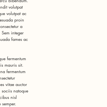
 arcu bibendum. 
ndit volutpat 
ue volutpat ac 
alesuada proin 
onsectetur a 
. Sem integer 
esuada fames ac 
isque fermentum 
s mauris sit. 
agna fermentum 
sectetur 
ces vitae auctor 
 sociis natoque 
ibus nisl 
e semper.