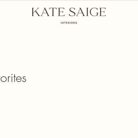
mmunity
E-Commerce
orites