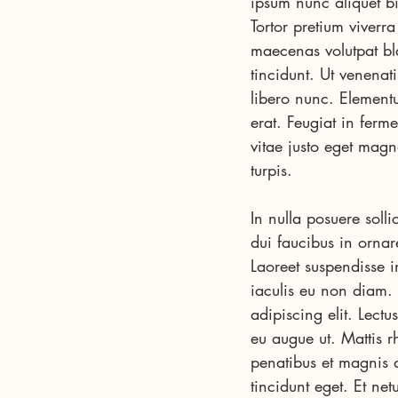
ipsum nunc aliquet b
Tortor pretium viverra
maecenas volutpat bl
tincidunt. Ut venenat
libero nunc. Elementu
erat. Feugiat in ferm
vitae justo eget magn
turpis.
In nulla posuere solli
dui faucibus in ornar
Laoreet suspendisse i
iaculis eu non diam. 
adipiscing elit. Lectus
eu augue ut. Mattis r
penatibus et magnis d
tincidunt eget. Et ne